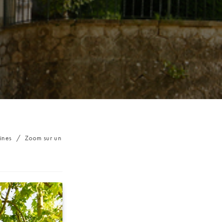
ines
/
Zoom sur un