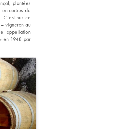
ençal, plantées
t entourées de
. C’est sur ce
r – vigneron au
ne appellation
 » en 1948 par