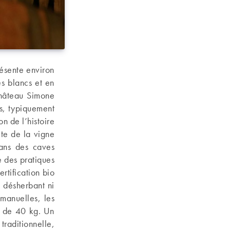
ésente environ
es blancs et en
Château Simone
es, typiquement
n de l’histoire
ite de la vigne
dans des caves
 des pratiques
rtification bio
n désherbant ni
 manuelles, les
cs de 40 kg. Un
traditionnelle,