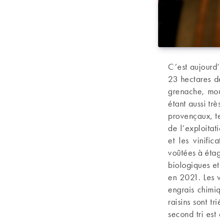
C’est aujourd
23 hectares de
grenache, mou
étant aussi tr
provençaux, te
de l’exploitat
et les vinifi
voûtées à éta
biologiques et
en 2021. Les v
engrais chimiq
raisins sont t
second tri est