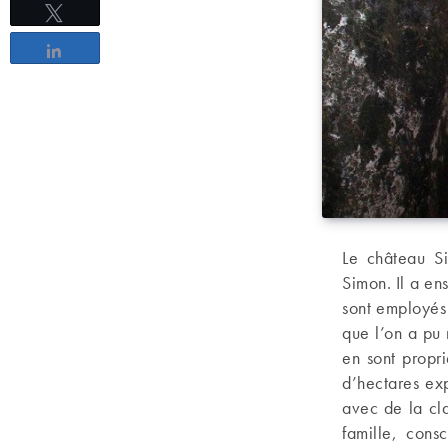
Tweetez
Partagez
Le château S
Simon. Il a en
sont employés 
que l’on a pu 
en sont propri
d’hectares exp
avec de la cla
famille, con