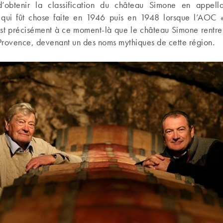
d’obtenir la classification du château Simone en appella
 qui fût chose faite en 1946 puis en 1948 lorsque l’AOC «
st précisément à ce moment-là que le château Simone rentre d
 Provence, devenant un des noms mythiques de cette région.