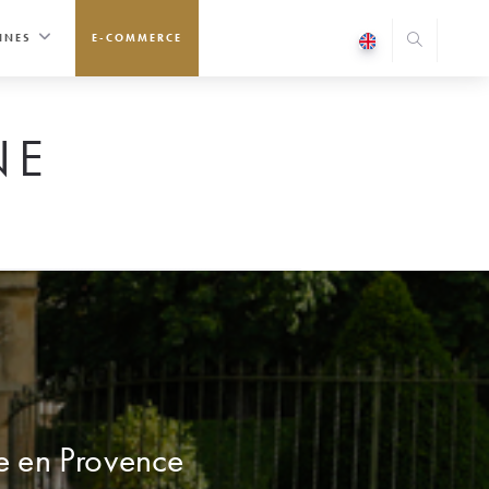
INES
E-COMMERCE
NE
te en Provence