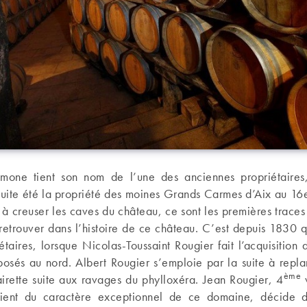
imone tient son nom de l’une des anciennes propriétair
suite été la propriété des moines Grands Carmes d’Aix au 16e
à creuser les caves du château, ce sont les premières traces 
retrouver dans l’histoire de ce château. C’est depuis 1830 
étaires, lorsque Nicolas-Toussaint Rougier fait l’acquisition 
osés au nord. Albert Rougier s’emploie par la suite à repla
ème
irette suite aux ravages du phylloxéra. Jean Rougier, 4
v
scient du caractère exceptionnel de ce domaine, décide 