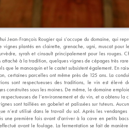
’hui Jean-François Rougier qui s’occupe du domaine, qui repr
 vignes plantés en clairette, grenache, ugni, muscat pour l
rvèdre, syrah et cinsault principalement pour les rouges. 
ès attaché à la tradition, quelques vignes de cépages très rar
ls que le manosquin et le castet subsistent également. En raiso
ion, certaines parcelles ont même près de 125 ans. La condu
cations sont respectueuses des traditions, le vin est élevé 
ges construites sous les moines. De même, le domaine emploie
 respectueuses de l’environnement et du vin, et a obtenu la ce
ignes sont taillées en gobelet et palissées sur tuteurs. Aucu
ue n’est utilisé dans le travail du sol. Après les vendanges
riés une première fois avant d’arriver à la cave en petits ba
 effectué avant le foulage. La fermentation se fait de manière 