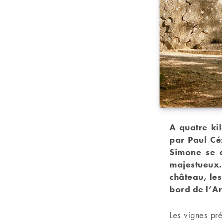
A quatre ki
par Paul Cé
Simone se d
majestueux.
château, le
bord de l’Ar
Les vignes pr