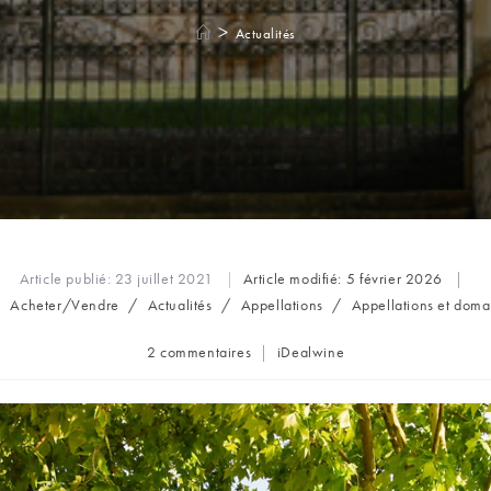
>
Actualités
Article publié:
23 juillet 2021
Article modifié:
5 février 2026
/
Acheter/Vendre
/
Actualités
/
Appellations
/
Appellations et doma
Commentaires
Auteur/autrice
2 commentaires
iDealwine
de
de
la
la
publication :
publication :