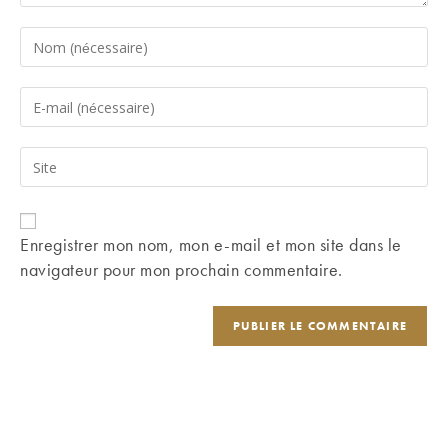
Enter
your
name
Enter
or
your
username
email
Saisir
to
address
l’URL
comment
to
de
comment
votre
Enregistrer mon nom, mon e-mail et mon site dans le
site
navigateur pour mon prochain commentaire.
(facultatif)