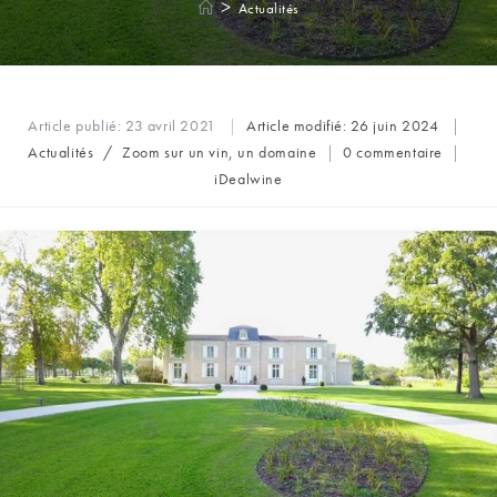
>
Actualités
Article publié:
23 avril 2021
Article modifié:
26 juin 2024
Post
Commentaires
Actualités
/
Zoom sur un vin, un domaine
0 commentaire
category:
de
Auteur/autrice
iDealwine
la
de
publication :
la
publication :