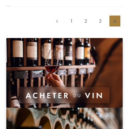
derniers ont été divisés par trois en moins de quatre
ans.
1
2
3
4
Go to the previous page