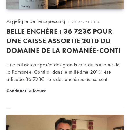
Auteur/autrice
Angelique de Lencquesaing
Publication
25 janvier 2018
de
publiée :
BELLE ENCHÈRE : 36 723€ POUR
la
publication :
UNE CAISSE ASSORTIE 2010 DU
DOMAINE DE LA ROMANÉE-CONTI
Une caisse composée des grands crus du domaine de
la Romanée-Conti a, dans le millésime 2010, été
adjugée 36 723€, lors des enchères qui se sont
achevées en ligne sur iDealwine le18 janvier dernier.
Belle enchère : 36 723€ pour une caisse assortie
Continuer la lecture
Ce résultat marque une hausse de 30% sur la cote
cumulée de chacun des vins.