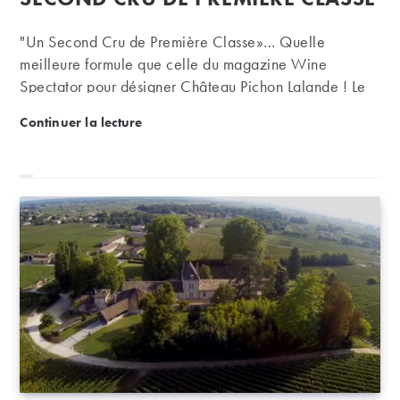
"Un Second Cru de Première Classe»… Quelle
meilleure formule que celle du magazine Wine
Spectator pour désigner Château Pichon Lalande ! Le
château Pichon Lalande aujourd'hui aux mains de la
Château Pichon Longueville Comtesse de Lalande, 
Continuer la lecture
famille Rouzaud (groupe Roederer) bénéficie de
l'œuvre de chacun des propriétaires qui ont mis le
cœur à l'ouvrage pour le hisser peu à peu au rang de
"super second".