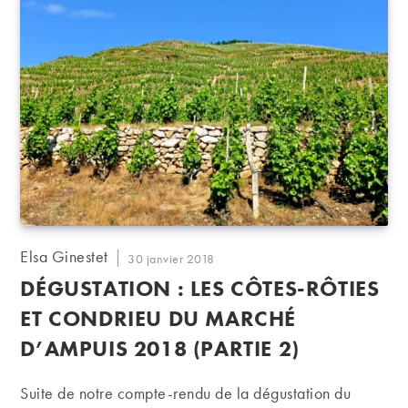
Auteur/autrice
Elsa Ginestet
Publication
30 janvier 2018
de
publiée :
DÉGUSTATION : LES CÔTES-RÔTIES
la
publication :
ET CONDRIEU DU MARCHÉ
D’AMPUIS 2018 (PARTIE 2)
Suite de notre compte-rendu de la dégustation du