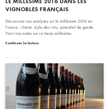
LE MILLÉSIME 2016 DANS LES
la
publication :
VIGNOBLES FRANÇAIS
Découvrez nos analyses sur le millésime 2016 en
France : climat, style des vins, potentiel de garde.
Voici nos notes sur ce beau millésime.
Le millésime 2016 dans les vignobles français
Continuer la lecture