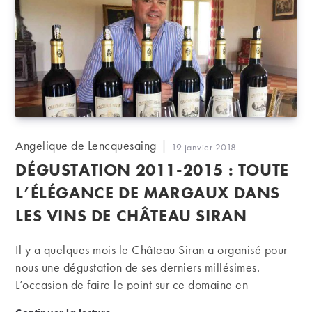
Auteur/autrice
Angelique de Lencquesaing
Publication
19 janvier 2018
de
publiée :
DÉGUSTATION 2011-2015 : TOUTE
la
publication :
L’ÉLÉGANCE DE MARGAUX DANS
LES VINS DE CHÂTEAU SIRAN
Il y a quelques mois le Château Siran a organisé pour
nous une dégustation de ses derniers millésimes.
L’occasion de faire le point sur ce domaine en
progression constante, alors que les 2015 nous
Dégustation 2011-2015 : toute l’élégance de Marga