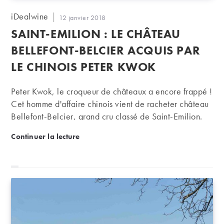
Auteur/autrice
iDealwine
Publication
12 janvier 2018
de
publiée :
SAINT-EMILION : LE CHÂTEAU
la
publication :
BELLEFONT-BELCIER ACQUIS PAR
LE CHINOIS PETER KWOK
Peter Kwok, le croqueur de châteaux a encore frappé !
Cet homme d'affaire chinois vient de racheter château
Bellefont-Belcier, grand cru classé de Saint-Emilion.
Situé à Saint-Christophe-des-Bardes, le domaine
Saint-Emilion : le château Bellefont-Belcier acquis 
Continuer la lecture
conseillé par l'éminent œnologue Michel Rolland
produit environ 350 000 bouteilles.