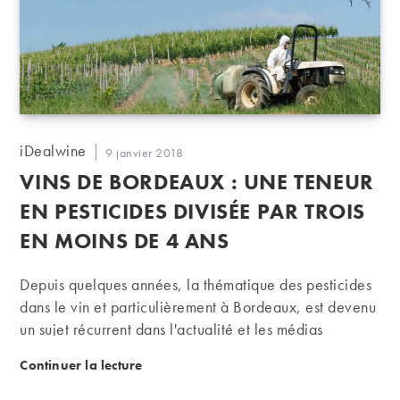
Auteur/autrice
iDealwine
Publication
9 janvier 2018
de
publiée :
VINS DE BORDEAUX : UNE TENEUR
la
publication :
EN PESTICIDES DIVISÉE PAR TROIS
EN MOINS DE 4 ANS
Depuis quelques années, la thématique des pesticides
dans le vin et particulièrement à Bordeaux, est devenu
un sujet récurrent dans l'actualité et les médias
spécialisés. Une étude de l'UFC Que Choisir vient de
Vins de Bordeaux : une teneur en pesticides divisée
Continuer la lecture
dresser un bilan plutôt positif de l'évolution des résidus
de pesticides dans les vins de Bordeaux, puisque ces