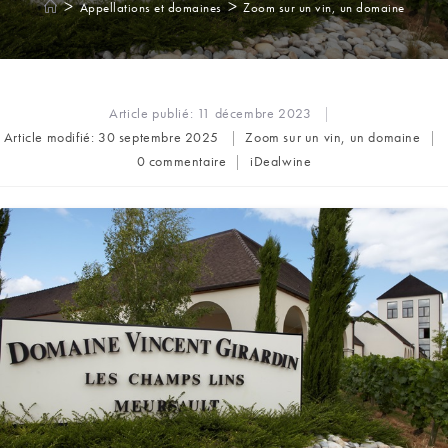
>
>
Appellations et domaines
Zoom sur un vin, un domaine
Article publié:
11 décembre 2023
Post
Article modifié:
30 septembre 2025
Zoom sur un vin, un domaine
category:
Commentaires
Auteur/autrice
0 commentaire
iDealwine
de
de
la
la
publication :
publication :