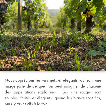
Nous apprécions les vins nets et élégants, qui sont une
image juste de ce que l’on peut imaginer de chacune
des appellations exploitées. Les vins rouges sont
souples, fruités et élégants, quand les blancs sont fins,
purs, gras et vifs à la fois.