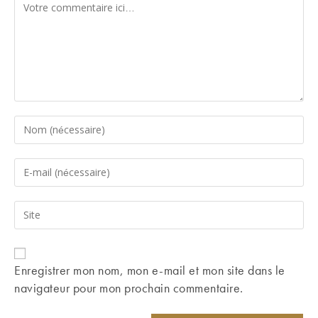
Comment
Enter
your
name
Enter
or
your
username
email
Saisir
to
address
l’URL
comment
to
de
comment
votre
Enregistrer mon nom, mon e-mail et mon site dans le
site
navigateur pour mon prochain commentaire.
(facultatif)