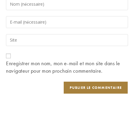
Enter
your
name
Enter
or
your
username
email
Saisir
to
address
l’URL
comment
to
de
comment
votre
Enregistrer mon nom, mon e-mail et mon site dans le
site
navigateur pour mon prochain commentaire.
(facultatif)