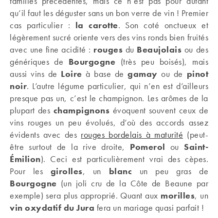
familles précédentes, mais ce n’est pas pour autant
qu’il faut les déguster sans un bon verre de vin ! Premier
cas particulier :
la carotte
. Son coté onctueux et
légèrement sucré oriente vers des vins ronds bien fruités
avec une fine acidité :
rouges
du
Beaujolais
ou des
génériques de
Bourgogne
(très peu boisés), mais
aussi vins de
Loire
à base de
gamay
ou de
pinot
noir
. L’autre légume particulier, qui n’en est d’ailleurs
presque pas un, c’est le champignon. Les arômes de la
plupart des
champignons
évoquent souvent ceux de
vins rouges un peu évolués, d’où des accords assez
évidents avec des
rouges bordelais à maturité
(peut-
être surtout de la rive droite,
Pomerol
ou
Saint-
Émilion
). Ceci est particulièrement vrai des cèpes.
Pour les
girolles
, un
blanc
un peu gras de
Bourgogne
(un joli cru de la Côte de Beaune par
exemple) sera plus approprié. Quant aux
morilles
, un
vin oxydatif
du Jura
fera un mariage quasi parfait !