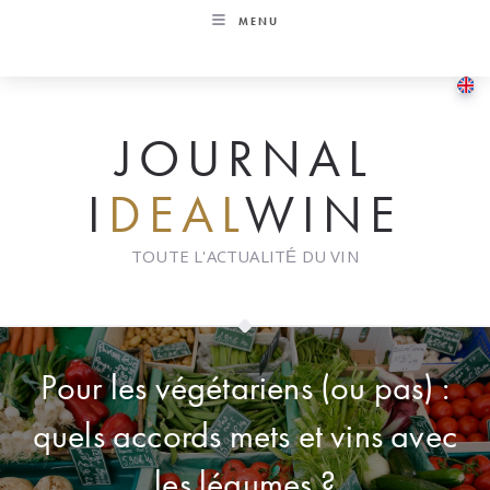
Skip
MENU
to
content
JOURNAL
I
DEAL
WINE
TOUTE L'ACTUALITÉ DU VIN
Pour les végétariens (ou pas) :
quels accords mets et vins avec
les légumes ?