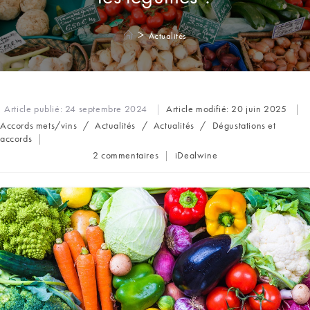
>
Actualités
Article publié:
24 septembre 2024
Article modifié:
20 juin 2025
Post
Accords mets/vins
/
Actualités
/
Actualités
/
Dégustations et
category:
accords
Commentaires
Auteur/autrice
2 commentaires
iDealwine
de
de
la
la
publication :
publication :