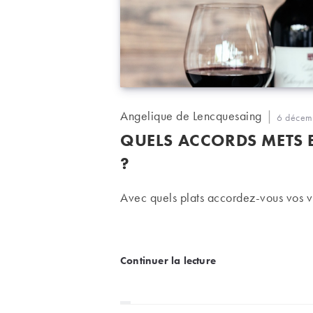
Auteur/autrice
Angelique de Lencquesaing
Publicati
6 décem
de
publiée :
QUELS ACCORDS METS 
la
publication :
?
Avec quels plats accordez-vous vos 
Quels accords mets et vi
Continuer la lecture