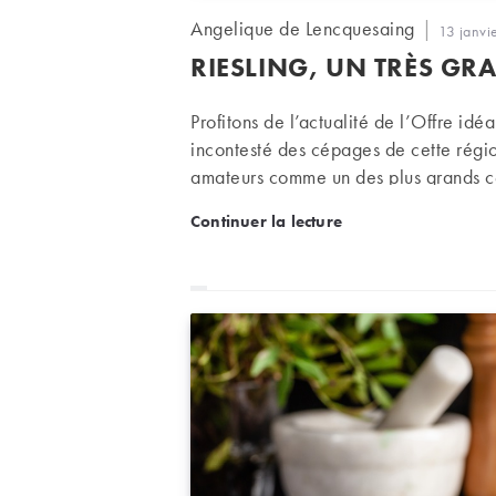
Auteur/autrice
Angelique de Lencquesaing
Publicati
13 janvi
de
publiée :
RIESLING, UN TRÈS GR
la
publication :
Profitons de l’actualité de l’Offre idé
incontesté des cépages de cette régio
amateurs comme un des plus grands 
Riesling, un très grand 
Continuer la lecture