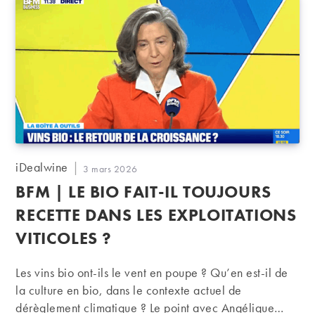
Auteur/autrice
iDealwine
Publication
3 mars 2026
de
publiée :
BFM | LE BIO FAIT-IL TOUJOURS
la
publication :
RECETTE DANS LES EXPLOITATIONS
VITICOLES ?
Les vins bio ont-ils le vent en poupe ? Qu’en est-il de
la culture en bio, dans le contexte actuel de
dérèglement climatique ? Le point avec Angélique…