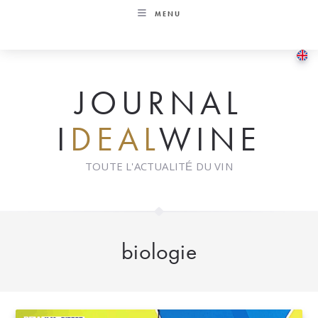
Skip
MENU
to
content
JOURNAL
I
DEAL
WINE
TOUTE L'ACTUALITÉ DU VIN
biologie