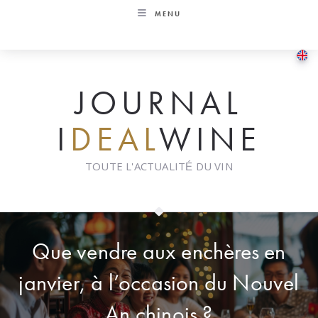
Skip
MENU
to
content
JOURNAL
I
DEAL
WINE
TOUTE L'ACTUALITÉ DU VIN
Que vendre aux enchères en
janvier, à l’occasion du Nouvel
An chinois ?