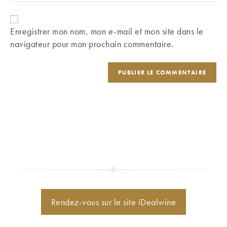
l’URL
comment
to
de
comment
votre
Enregistrer mon nom, mon e-mail et mon site dans le
site
navigateur pour mon prochain commentaire.
(facultatif)
Rendez-vous sur le site iDealwine