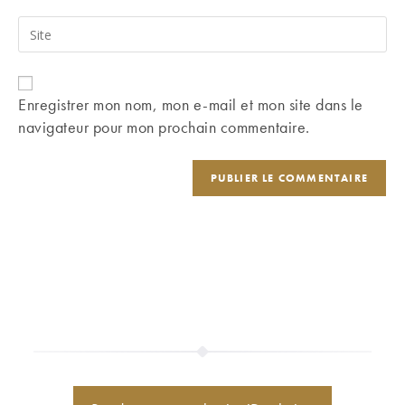
username
email
Saisir
to
address
l’URL
comment
to
de
comment
votre
Enregistrer mon nom, mon e-mail et mon site dans le
site
navigateur pour mon prochain commentaire.
(facultatif)