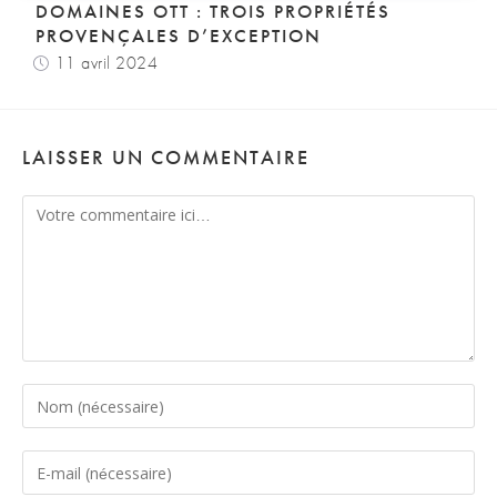
DOMAINES OTT : TROIS PROPRIÉTÉS
PROVENÇALES D’EXCEPTION
11 avril 2024
LAISSER UN COMMENTAIRE
Comment
Enter
your
name
Enter
or
your