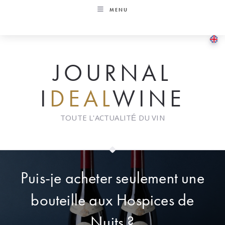
Skip
MENU
to
content
JOURNAL
I
DEAL
WINE
TOUTE L'ACTUALITÉ DU VIN
Puis-je acheter seulement une
bouteille aux Hospices de
Nuits ?