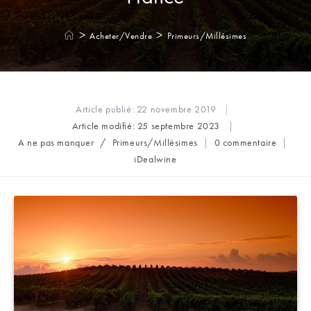
>
>
Acheter/Vendre
Primeurs/Millésimes
Article publié:
22 novembre 2019
Article modifié:
25 septembre 2023
Post
Commentaires
A ne pas manquer
/
Primeurs/Millésimes
0 commentaire
category:
de
Auteur/autrice
iDealwine
la
de
publication :
la
publication :