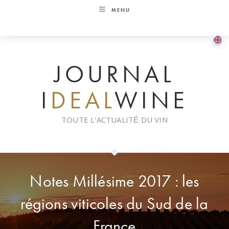
Skip
MENU
to
content
JOURNAL
I
DEAL
WINE
TOUTE L'ACTUALITÉ DU VIN
Notes Millésime 2017 : les
régions viticoles du Sud de la
France