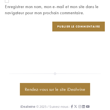
comment
votre
Enregistrer mon nom, mon e-mail et mon site dans le
site
navigateur pour mon prochain commentaire.
(facultatif)
Rendez-vous sur le site iDealwine
iDealwine
© 2025 / Suivez-nous :