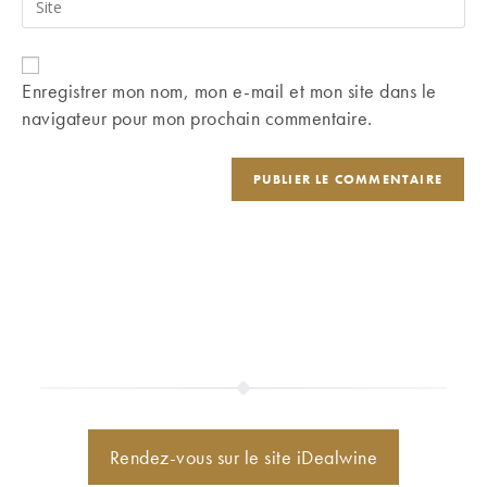
to
address
l’URL
comment
to
de
comment
votre
Enregistrer mon nom, mon e-mail et mon site dans le
site
navigateur pour mon prochain commentaire.
(facultatif)
Rendez-vous sur le site iDealwine