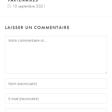
PARTENAIRES
10 septembre 2021
LAISSER UN COMMENTAIRE
Comment
Enter
your
name
Enter
or
your
username
email
Saisir