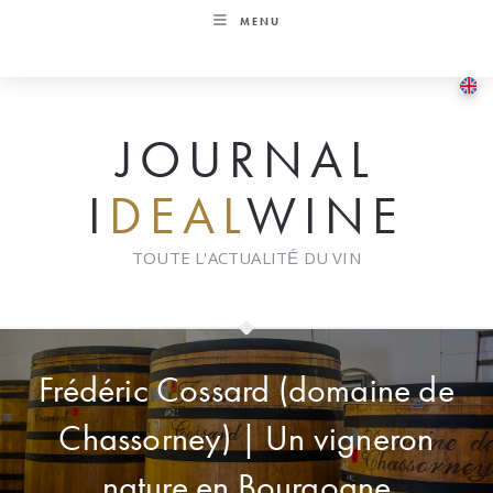
Skip
MENU
to
content
JOURNAL
I
DEAL
WINE
TOUTE L'ACTUALITÉ DU VIN
Frédéric Cossard (domaine de
Chassorney) | Un vigneron
nature en Bourgogne