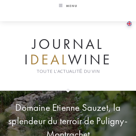
Skip
MENU
to
content
JOURNAL
I
DEAL
WINE
TOUTE L'ACTUALITÉ DU VIN
Domaine Etienne Sauzet, la
splendeur du terroir de Puligny-
Montrachet