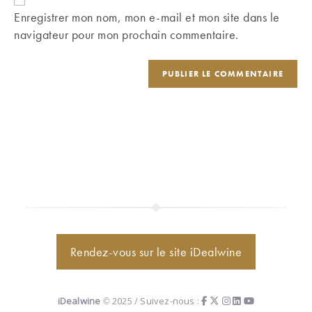
comment
votre
Enregistrer mon nom, mon e-mail et mon site dans le
site
navigateur pour mon prochain commentaire.
(facultatif)
Rendez-vous sur le site iDealwine
iDealwine
© 2025 / Suivez-nous :