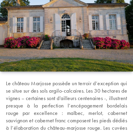
Le château Marjosse possède un terroir d’exception qui
se situe sur des sols argilo-calcaires. Les 30 hectares de
vignes – certaines sont d’ailleurs centenaires -, illustrent
presque à la perfection l’encépagement bordelais
rouge par excellence : malbec, merlot, cabernet
sauvignon et cabernet franc composent les pieds dédiés
à l’élaboration du château-marjosse rouge. Les cuvées