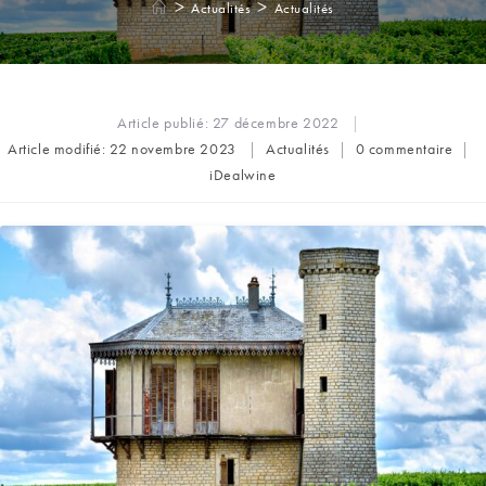
>
>
Actualités
Actualités
Article publié:
27 décembre 2022
Post
Commentaires
Article modifié:
22 novembre 2023
Actualités
0 commentaire
category:
de
Auteur/autrice
iDealwine
la
de
publication :
la
publication :