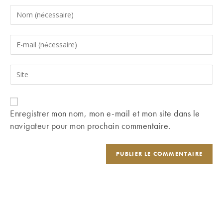
Enter
your
name
Enter
or
your
username
email
Saisir
to
address
l’URL
comment
to
de
comment
votre
Enregistrer mon nom, mon e-mail et mon site dans le
site
navigateur pour mon prochain commentaire.
(facultatif)