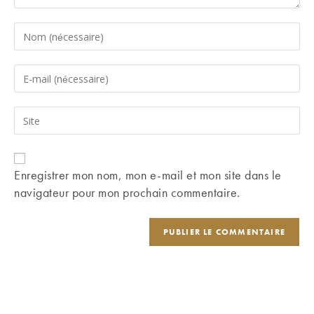
Enter
your
name
Enter
or
your
username
email
Saisir
to
address
l’URL
comment
to
de
comment
votre
Enregistrer mon nom, mon e-mail et mon site dans le
site
navigateur pour mon prochain commentaire.
(facultatif)