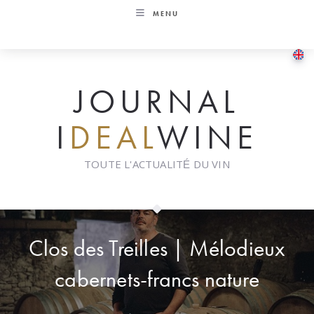
Skip
MENU
to
content
JOURNAL
I
DEAL
WINE
TOUTE L'ACTUALITÉ DU VIN
Clos des Treilles | Mélodieux
cabernets-francs nature