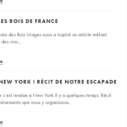
Ronan
RE
Le
Moal,
 LES ROIS DE FRANCE
témoignage
d’un
ivée des Rois Mages nous a inspiré un article mêlant
client
t des vins…
iDéal
Les
RE
vins
et
NEW YORK ! RÉCIT DE NOTRE ESCAPADE
les
rois
 s’est rendue à New York il y a quelques temps. Récit
de
vénements que nous y organisions.
France
New
RE