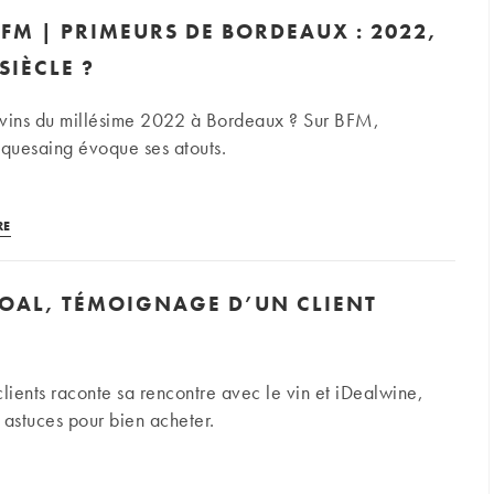
pour
FM | PRIMEURS DE BORDEAUX : 2022,
quel
profil
SIÈCLE ?
d’amateur
de
s vins du millésime 2022 à Bordeaux ? Sur BFM,
vin
quesaing évoque ses atouts.
?
Interview
RE
BFM
|
OAL, TÉMOIGNAGE D’UN CLIENT
Primeurs
de
Bordeaux :
2022,
clients raconte sa rencontre avec le vin et iDealwine,
l’année
 astuces pour bien acheter.
du
siècle ?