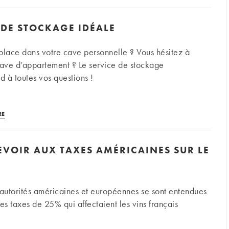
York,
New
 DE STOCKAGE IDÉALE
York
!
lace dans votre cave personnelle ? Vous hésitez à
Récit
cave d’appartement ? Le service de stockage
de
 à toutes vos questions !
notre
escapade
Votre
RE
cave
de
EVOIR AUX TAXES AMÉRICAINES SUR LE
stockage
iDéale
 autorités américaines et européennes se sont entendues
es taxes de 25% qui affectaient les vins français