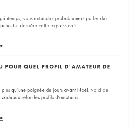
rintemps, vous entendez probablement parler des
ache-t-il derrière cette expression ?
Les
RE
primeurs
de
U POUR QUEL PROFIL D’AMATEUR DE
Bordeaux,
comment
ça
marche
te plus qu’une poignée de jours avant Noël, voici de
?
 cadeaux selon les profils d’amateurs.
Quel
RE
cadeau