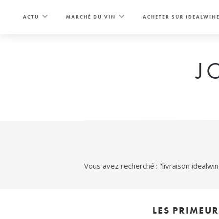
Skip
to
ACTU
MARCHÉ DU VIN
ACHETER SUR IDEALWIN
content
J
Vous avez recherché : "livraison idealwi
LES PRIMEU