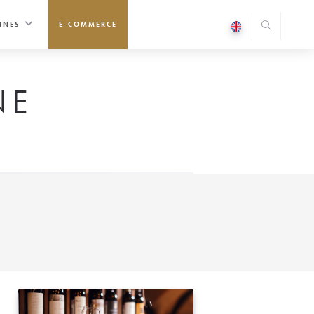
INES
E-COMMERCE
NE