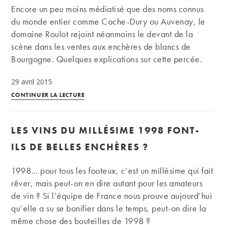
de
Encore un peu moins médiatisé que des noms connus
1
du monde entier comme Coche-Dury ou Auvenay, le
000
domaine Roulot rejoint néanmoins le devant de la
euros
scène dans les ventes aux enchères de blancs de
en
Bourgogne. Quelques explications sur cette percée.
2015
29 avril 2015
Succès
CONTINUER LA LECTURE
aux
enchères
LES VINS DU MILLÉSIME 1998 FONT-
des
vins
ILS DE BELLES ENCHÈRES ?
du
domaine
1998… pour tous les footeux, c’est un millésime qui fait
Roulot
rêver, mais peut-on en dire autant pour les amateurs
à
de vin ? Si l’équipe de France nous prouve aujourd’hui
Meursault
qu’elle a su se bonifier dans le temps, peut-on dire la
même chose des bouteilles de 1998 ?