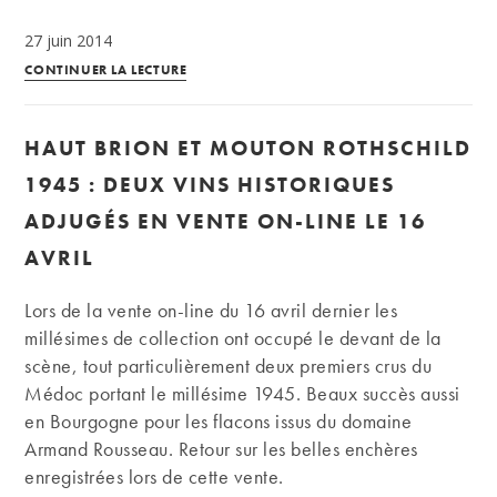
27 juin 2014
Les
CONTINUER LA LECTURE
vins
du
HAUT BRION ET MOUTON ROTHSCHILD
millésime
1998
1945 : DEUX VINS HISTORIQUES
font-
ADJUGÉS EN VENTE ON-LINE LE 16
ils
AVRIL
de
belles
Lors de la vente on-line du 16 avril dernier les
enchères
millésimes de collection ont occupé le devant de la
?
scène, tout particulièrement deux premiers crus du
Médoc portant le millésime 1945. Beaux succès aussi
en Bourgogne pour les flacons issus du domaine
Armand Rousseau. Retour sur les belles enchères
enregistrées lors de cette vente.