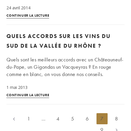
24 avril 2014
Haut
CONTINUER LA LECTURE
Brion
et
QUELS ACCORDS SUR LES VINS DU
Mouton
Rothschild
SUD DE LA VALLÉE DU RHÔNE ?
1945
:
Quels sont les meilleurs accords avec un Châteauneuf-
deux
du-Pape, un Gigondas un Vacqueyras ? En rouge
vins
comme en blanc, on vous donne nos conseils.
historiques
1 mai 2013
adjugés
Quels
en
CONTINUER LA LECTURE
accords
vente
sur
on-
les
line
1
…
4
5
6
7
8
Go to the previous page
vins
le
9
Aller à l
du