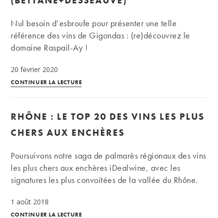
(BETTANE+DESSEAUVE)
présents
dans
Nul besoin d’esbroufe pour présenter une telle
la
référence des vins de Gigondas : (re)découvrez le
cave
domaine Raspail-Ay !
d’un
amateur
20 février 2020
type
Domaine
CONTINUER LA LECTURE
?
Raspail-
Ay,
RHÔNE : LE TOP 20 DES VINS LES PLUS
«
un
CHERS AUX ENCHÈRES
des
ténors
Poursuivons notre saga de palmarès régionaux des vins
de
les plus chers aux enchères iDealwine, avec les
Gigondas
signatures les plus convoitées de la vallée du Rhône.
»
1 août 2018
(Bettane+Desseauve)
Rhône
CONTINUER LA LECTURE