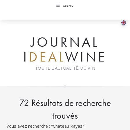
Skip
MENU
to
content
JOURNAL
I
DEAL
WINE
TOUTE L'ACTUALITÉ DU VIN
72
Résultats de recherche
trouvés
Vous avez recherché : "Chateau Rayas"