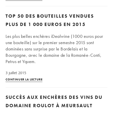
:
le
TOP 50 DES BOUTEILLES VENDUES
TOP
20
PLUS DE 1 000 EUROS EN 2015
des
vins
Les plus belles enchères iDealwine (1000 euros pour
les
une bouteille) sur le premier semestre 2015 sont
plus
dominées sans surprise par le Bordelais et la
chers
Bourgogne, avec le domaine de la Romanée-Conti,
aux
Petrus et Yquem.
enchères
3 juillet 2015
Top
CONTINUER LA LECTURE
50
des
SUCCÈS AUX ENCHÈRES DES VINS DU
bouteilles
vendues
DOMAINE ROULOT À MEURSAULT
plus