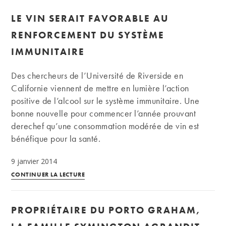
vous
LE VIN SERAIT FAVORABLE AU
?
Comment
RENFORCEMENT DU SYSTÈME
produit-
IMMUNITAIRE
on
un
Des chercheurs de l’Université de Riverside en
vin
Californie viennent de mettre en lumière l’action
doux
positive de l’alcool sur le système immunitaire. Une
naturel
bonne nouvelle pour commencer l’année prouvant
?
derechef qu’une consommation modérée de vin est
bénéfique pour la santé.
9 janvier 2014
Le
CONTINUER LA LECTURE
vin
serait
PROPRIÉTAIRE DU PORTO GRAHAM,
favorable
au