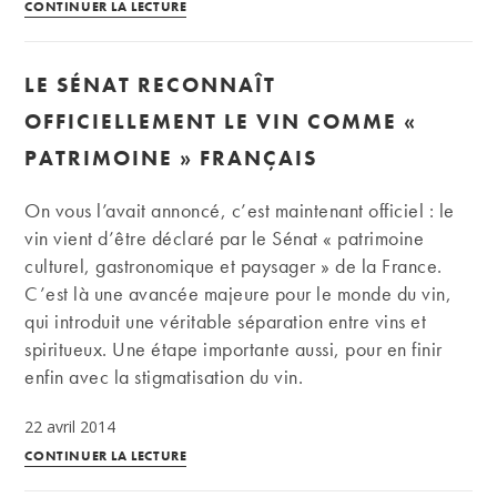
L’autre
CONTINUER LA LECTURE
«
champagne
LE SÉNAT RECONNAÎT
»
:
OFFICIELLEMENT LE VIN COMME «
l’exemple
PATRIMOINE » FRANÇAIS
américain
de
On vous l’avait annoncé, c’est maintenant officiel : le
Chandon
vin vient d’être déclaré par le Sénat « patrimoine
culturel, gastronomique et paysager » de la France.
C’est là une avancée majeure pour le monde du vin,
qui introduit une véritable séparation entre vins et
spiritueux. Une étape importante aussi, pour en finir
enfin avec la stigmatisation du vin.
22 avril 2014
Le
CONTINUER LA LECTURE
Sénat