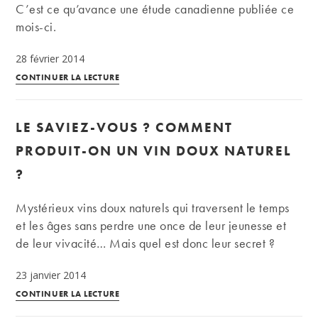
diabète
C’est ce qu’avance une étude canadienne publiée ce
mois-ci.
28 février 2014
Le
CONTINUER LA LECTURE
vin
efficace
LE SAVIEZ-VOUS ? COMMENT
contre
le
PRODUIT-ON UN VIN DOUX NATUREL
cancer
?
du
poumon
Mystérieux vins doux naturels qui traversent le temps
?
et les âges sans perdre une once de leur jeunesse et
de leur vivacité… Mais quel est donc leur secret ?
23 janvier 2014
Le
CONTINUER LA LECTURE
saviez-