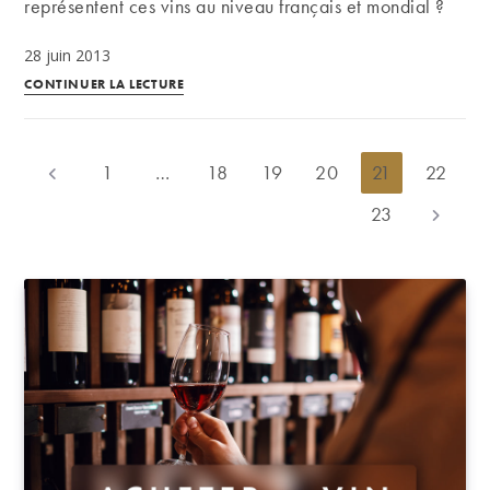
domaine
représentent ces vins au niveau français et mondial ?
au
28 juin 2013
Portugal
La
CONTINUER LA LECTURE
production
de
vins
1
…
18
19
20
21
22
Go to the previous page
rosés,
23
Aller à l
des
chiffres
édifiants