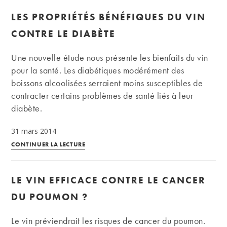
reconnaît
LES PROPRIÉTÉS BÉNÉFIQUES DU VIN
officiellement
le
CONTRE LE DIABÈTE
vin
comme
Une nouvelle étude nous présente les bienfaits du vin
«
pour la santé. Les diabétiques modérément des
patrimoine
boissons alcoolisées serraient moins susceptibles de
»
contracter certains problèmes de santé liés à leur
français
diabète.
31 mars 2014
Les
CONTINUER LA LECTURE
propriétés
bénéfiques
LE VIN EFFICACE CONTRE LE CANCER
du
vin
DU POUMON ?
contre
le
Le vin préviendrait les risques de cancer du poumon.