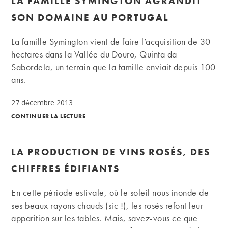
LA FAMILLE SYMINGTON AGRANDIT
renforcement
SON DOMAINE AU PORTUGAL
du
système
La famille Symington vient de faire l’acquisition de 30
immunitaire
hectares dans la Vallée du Douro, Quinta da
Sabordela, un terrain que la famille enviait depuis 100
ans.
27 décembre 2013
Propriétaire
CONTINUER LA LECTURE
du
porto
LA PRODUCTION DE VINS ROSÉS, DES
Graham,
la
CHIFFRES ÉDIFIANTS
famille
Symington
En cette période estivale, où le soleil nous inonde de
agrandit
ses beaux rayons chauds (sic !), les rosés refont leur
son
apparition sur les tables. Mais, savez-vous ce que