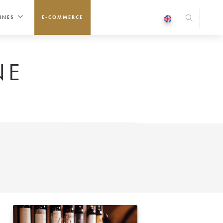
INES
E-COMMERCE
NE