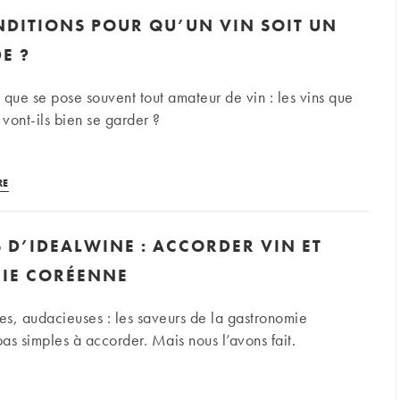
d’iDealwine :
NDITIONS POUR QU’UN VIN SOIT UN
accorder
vin
E ?
et
canard
 que se pose souvent tout amateur de vin : les vins que
 vont-ils bien se garder ?
Quelles
RE
conditions
pour
S D’IDEALWINE : ACCORDER VIN ET
qu’un
vin
IE CORÉENNE
soit
un
s, audacieuses : les saveurs de la gastronomie
vin
as simples à accorder. Mais nous l’avons fait.
de
garde