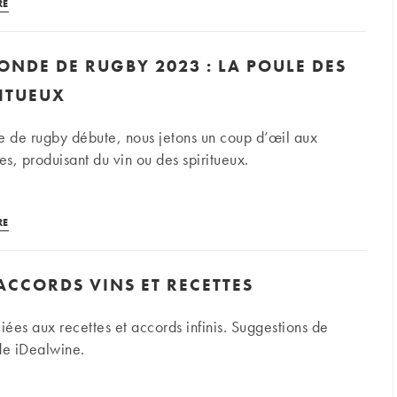
Les
?
RE
recettes
d’iDealwine
NDE DE RUGBY 2023 : LA POULE DES
:
accorder
RITUEUX
vin
et
 de rugby débute, nous jetons un coup d’œil aux
gastronomie
es, produisant du vin ou des spiritueux.
coréenne
Coupe
RE
du
monde
 ACCORDS VINS ET RECETTES
de
rugby
iées aux recettes et accords infinis. Suggestions de
2023 :
e iDealwine.
la
poule