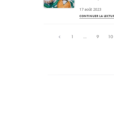
17 août 2023
CONTINUER LA LECTU
1
…
9
10
Go to the previous page