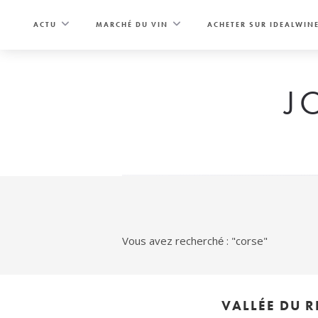
Skip
to
ACTU
MARCHÉ DU VIN
ACHETER SUR IDEALWIN
content
J
Vous avez recherché : "corse"
VALLÉE DU 