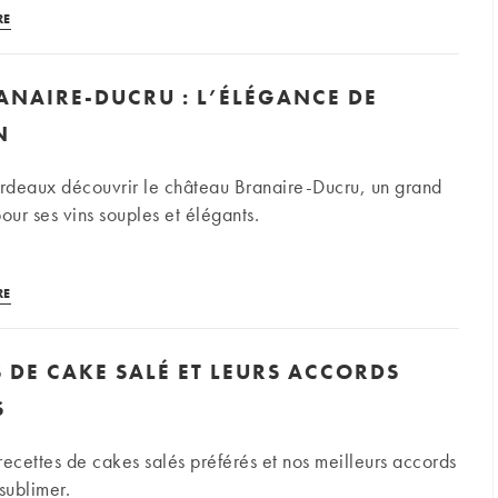
des
Les
RE
vins
pâtes
et
–
spiritueux
ANAIRE-DUCRU : L’ÉLÉGANCE DE
Accords
vins
N
et
recettes
rdeaux découvrir le château Branaire-Ducru, un grand
our ses vins souples et élégants.
Château
RE
Branaire-
Ducru
S DE CAKE SALÉ ET LEURS ACCORDS
:
l’élégance
S
de
Saint-
recettes de cakes salés préférés et nos meilleurs accords
Julien
sublimer.