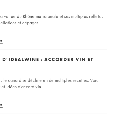
a vallée du Rhône méridionale et ses multiples reflets :
ellations et cépages.
Vallée
RE
du
Rhône
S D’IDEALWINE : ACCORDER VIN ET
méridionale
:
notre
guide
 le canard se décline en de multiples recettes. Voici
des
et idées d’accord vin.
vins
Les
RE
recettes